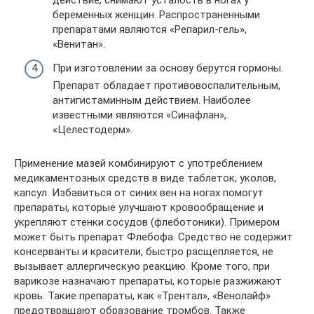
действие, снимают усталость в ногах у
беременных женщин. Распространенными
препаратами являются «Репарил-гель»,
«Венитан».
При изготовлении за основу берутся гормоны.
Препарат обладает противовоспалительным,
антигистаминным действием. Наиболее
известными являются «Синафлан»,
«Целестодерм».
Применение мазей комбинируют с употреблением
медикаментозных средств в виде таблеток, уколов,
капсул. Избавиться от синих вен на ногах помогут
препараты, которые улучшают кровообращение и
укрепляют стенки сосудов (флеботоники). Примером
может быть препарат Флебофа. Средство не содержит
консерванты и красители, быстро расщепляется, не
вызывает аллергическую реакцию. Кроме того, при
варикозе назначают препараты, которые разжижают
кровь. Такие препараты, как «Трентал», «Венолайф»
предотвращают образование тромбов. Также