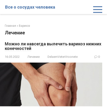
Перейти
Все о сосудах человека
к
контенту
Главная
»
Варикоз
Лечение
Можно ли навсегда вылечить варикоз нижних
конечностей
16.05.2022
Лечение
DelaemVeterVroonete
0