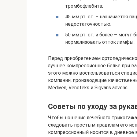
тромбофлебита;
45 мм рт. ст. – назначается 
недостаточностью;
50 мм рт. ст. и более – могут
нормализовать отток лимфы.
Перед приобретением ортопедическог
лучшее компрессионное белье при ва
этого можно воспользоваться специ
компании, производящие качественны
Mediven, Venoteks и Sigvaris advens.
Советы по уходу за рук
Чтобы ношение лечебного трикотаж
следовать простым правилам его исп
компрессионный носится в дневное в