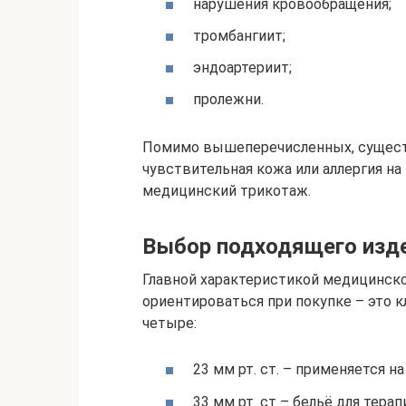
нарушения кровообращения;
тромбангиит;
эндоартериит;
пролежни.
Помимо вышеперечисленных, существ
чувствительная кожа или аллергия на
медицинский трикотаж.
Выбор подходящего изд
Главной характеристикой медицинско
ориентироваться при покупке – это 
четыре:
23 мм рт. ст. – применяется н
33 мм рт. ст – бельё для тера