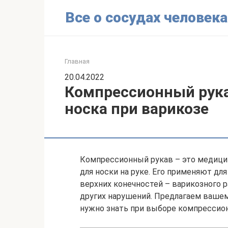
Перейти
Все о сосудах человека
к
контенту
Главная
20.04.2022
Компрессионный рука
носка при варикозе
Компрессионный рукав – это медици
для носки на руке. Его применяют дл
верхних конечностей – варикозного 
других нарушений. Предлагаем вашем
нужно знать при выборе компрессион