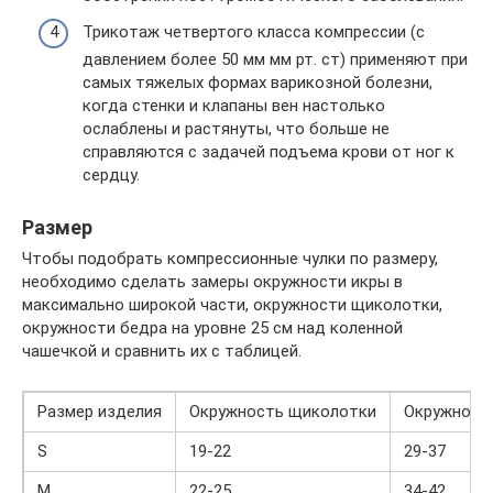
Трикотаж четвертого класса компрессии (с
давлением более 50 мм мм рт. ст) применяют при
самых тяжелых формах варикозной болезни,
когда стенки и клапаны вен настолько
ослаблены и растянуты, что больше не
справляются с задачей подъема крови от ног к
сердцу.
Размер
Чтобы подобрать компрессионные чулки по размеру,
необходимо сделать замеры окружности икры в
максимально широкой части, окружности щиколотки,
окружности бедра на уровне 25 см над коленной
чашечкой и сравнить их с таблицей.
Размер изделия
Окружность щиколотки
Окружност
S
19-22
29-37
М
22-25
34-42