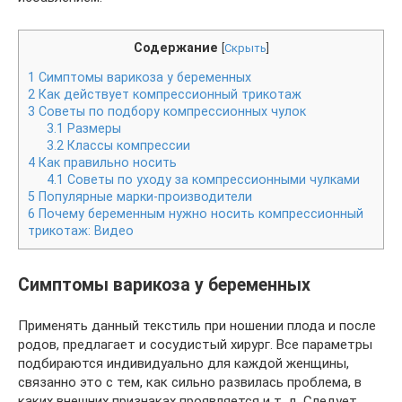
Содержание
[
Скрыть
]
1
Симптомы варикоза у беременных
2
Как действует компрессионный трикотаж
3
Советы по подбору компрессионных чулок
3.1
Размеры
3.2
Классы компрессии
4
Как правильно носить
4.1
Советы по уходу за компрессионными чулками
5
Популярные марки-производители
6
Почему беременным нужно носить компрессионный
трикотаж: Видео
Симптомы варикоза у беременных
Применять данный текстиль при ношении плода и после
родов, предлагает и сосудистый хирург. Все параметры
подбираются индивидуально для каждой женщины,
связанно это с тем, как сильно развилась проблема, в
каких внешних признаках проявляется и т. д. Следует