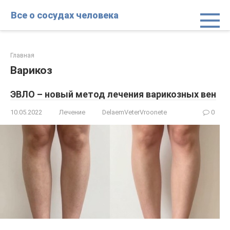
Перейти
Все о сосудах человека
к
контенту
Главная
Варикоз
ЭВЛО – новый метод лечения варикозных вен
10.05.2022
Лечение
DelaemVeterVroonete
0